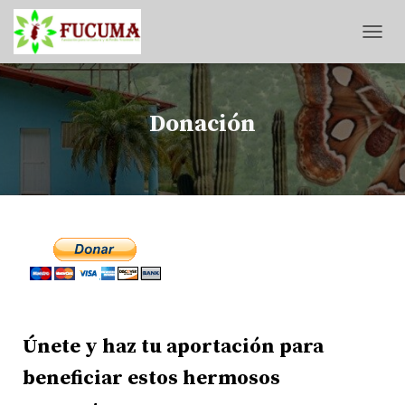
T
O
G
G
L
Donación
E
N
A
V
I
G
A
T
I
O
N
Únete y haz tu aportación para
beneficiar estos hermosos