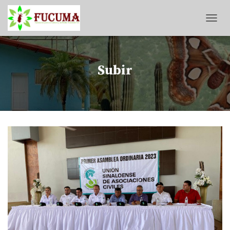
T
O
G
G
L
Subir
E
N
A
V
I
G
A
T
I
O
N